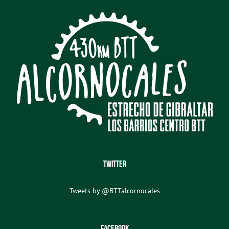
TWITTER
Tweets by @BTTalcornocales
FACEBOOK